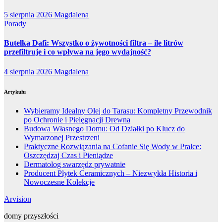
5 sierpnia 2026
Magdalena
Porady
Butelka Dafi: Wszystko o żywotności filtra – ile litrów
przefiltruje i co wpływa na jego wydajność?
4 sierpnia 2026
Magdalena
Artykułu
Wybieramy Idealny Olej do Tarasu: Kompletny Przewodnik
po Ochronie i Pielęgnacji Drewna
Budowa Własnego Domu: Od Działki po Klucz do
Wymarzonej Przestrzeni
Praktyczne Rozwiązania na Cofanie Się Wody w Pralce:
Oszczędzaj Czas i Pieniądze
Dermatolog swarzędz prywatnie
Producent Płytek Ceramicznych – Niezwykła Historia i
Nowoczesne Kolekcje
Arvision
domy przyszłości