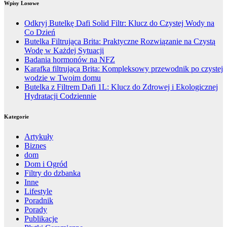
Wpisy Losowe
Odkryj Butelkę Dafi Solid Filtr: Klucz do Czystej Wody na
Co Dzień
Butelka Filtrująca Brita: Praktyczne Rozwiązanie na Czystą
Wodę w Każdej Sytuacji
Badania hormonów na NFZ
Karafka filtrująca Brita: Kompleksowy przewodnik po czystej
wodzie w Twoim domu
Butelka z Filtrem Dafi 1L: Klucz do Zdrowej i Ekologicznej
Hydratacji Codziennie
Kategorie
Artykuły
Biznes
dom
Dom i Ogród
Filtry do dzbanka
Inne
Lifestyle
Poradnik
Porady
Publikacje