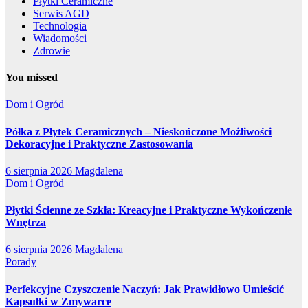
Płytki Ceramiczne
Serwis AGD
Technologia
Wiadomości
Zdrowie
You missed
Dom i Ogród
Półka z Płytek Ceramicznych – Nieskończone Możliwości
Dekoracyjne i Praktyczne Zastosowania
6 sierpnia 2026
Magdalena
Dom i Ogród
Płytki Ścienne ze Szkła: Kreacyjne i Praktyczne Wykończenie
Wnętrza
6 sierpnia 2026
Magdalena
Porady
Perfekcyjne Czyszczenie Naczyń: Jak Prawidłowo Umieścić
Kapsułki w Zmywarce