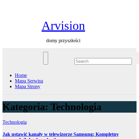
Skip
czw.. sie 6th, 2026
to
content
Arvision
domy przyszłości
Home
Mapa Serwisu
Mapa Strony
Kategoria:
Technologia
Technologia
Jak ustawić kanały w telewizorze Samsung: Kompletny