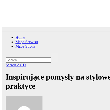
Skip
pt.. sie 7th, 2026
to
content
Home
Mapa Serwisu
Mapa Strony
Serwis AGD
Inspirujące pomysły na stylow
praktyce