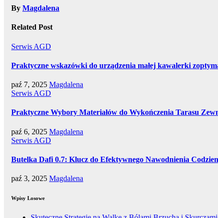
By
Magdalena
Related Post
Serwis AGD
Praktyczne wskazówki do urządzenia małej kawalerki zoptym
paź 7, 2025
Magdalena
Serwis AGD
Praktyczne Wybory Materiałów do Wykończenia Tarasu Zew
paź 6, 2025
Magdalena
Serwis AGD
Butelka Dafi 0.7: Klucz do Efektywnego Nawodnienia Codzie
paź 3, 2025
Magdalena
Wpisy Losowe
Skuteczne Strategie na Walkę z Bólami Brzucha i Skurczami