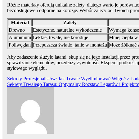
Różne materiały oferują unikalne zalety, dlatego warto je porówna
bezobsługowe i odporne na korozję. Wybór zależy od Twoich prioryt
Materiał
Zalety
Drewno
Estetyczne, naturalne wykończenie
Wymaga konser
Aluminium
Lekkie, trwałe, nie koroduje
Mniej ciepła w
Poliwęglan
Przepuszcza światło, tanie w montażu
Może żółknąć 
Aby zadaszenie służyło latami, skup się na jego instalacji przez 
sprawdzanie elementów, przedłuży żywotność. Eksperci podkreślają
stylowego wyglądu.
Nawigacja
Sekrety Profesjonalistów: Jak Trwale Wyeliminować Wilgoć z Lo
Sekrety Trwałego Tarasu: Optymalny Rozstaw Legarów i Projekt
wpisu