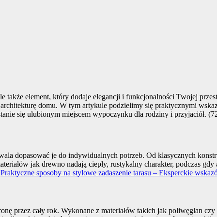
le także element, który dodaje elegancji i funkcjonalności Twojej prze
 architekturę domu. W tym artykule podzielimy się praktycznymi wska
stanie się ulubionym miejscem wypoczynku dla rodziny i przyjaciół. (7
wala dopasować je do indywidualnych potrzeb. Od klasycznych konstr
ateriałów jak drewno nadają ciepły, rustykalny charakter, podczas gdy
.
Praktyczne sposoby na stylowe zadaszenie tarasu – Eksperckie wskaz
chronę przez cały rok. Wykonane z materiałów takich jak poliwęglan c