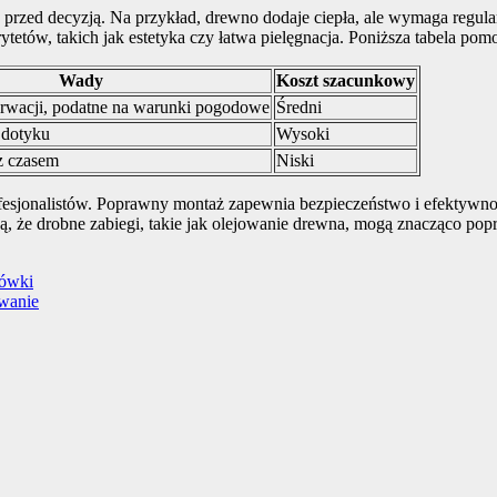
ć przed decyzją. Na przykład, drewno dodaje ciepła, ale wymaga regula
etów, takich jak estetyka czy łatwa pielęgnacja. Poniższa tabela pom
Wady
Koszt szacunkowy
wacji, podatne na warunki pogodowe
Średni
 dotyku
Wysoki
z czasem
Niski
profesjonalistów. Poprawny montaż zapewnia bezpieczeństwo i efektywno
, że drobne zabiegi, takie jak olejowanie drewna, mogą znacząco popr
dówki
owanie