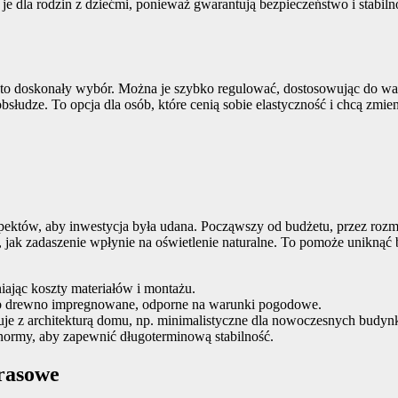
je dla rodzin z dziećmi, ponieważ gwarantują bezpieczeństwo i stabiln
ia to doskonały wybór. Można je szybko regulować, dostosowując do w
bsłudze. To opcja dla osób, które cenią sobie elastyczność i chcą zmie
pektów, aby inwestycja była udana. Począwszy od budżetu, przez roz
ć, jak zadaszenie wpłynie na oświetlenie naturalne. To pomoże unikną
iając koszty materiałów i montażu.
lub drewno impregnowane, odporne na warunki pogodowe.
uje z architekturą domu, np. minimalistyczne dla nowoczesnych budy
 normy, aby zapewnić długoterminową stabilność.
rasowe