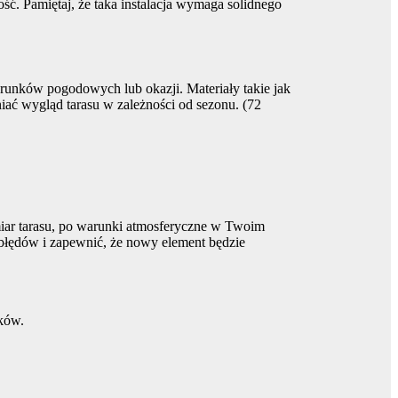
ość. Pamiętaj, że taka instalacja wymaga solidnego
arunków pogodowych lub okazji. Materiały takie jak
niać wygląd tarasu w zależności od sezonu. (72
miar tarasu, po warunki atmosferyczne w Twoim
ć błędów i zapewnić, że nowy element będzie
nków.