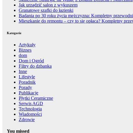
Jak urządzić salon z wykuszem
Granatowe szafki do łazienki
Badania po 30 roku życia mężczyzna: Kompletny przewodnik
Mieszkanie do remontu – czy to się opłaca? Kompletny prz
Kategorie
Artykuły
Biznes
dom
Dom i Ogród
Filtry do dzbanka
Inne
Lifestyle
Poradnik
Porady
Publikacje
Płytki Ceramiczne
Serwis AGD
Technologia
Wiadomości
Zdrowie
You missed