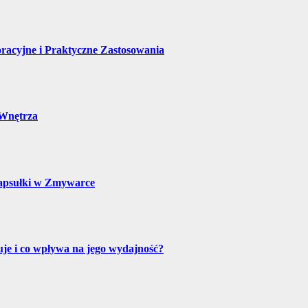
racyjne i Praktyczne Zastosowania
 Wnętrza
Kapsułki w Zmywarce
truje i co wpływa na jego wydajność?