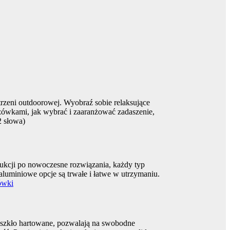
strzeni outdoorowej. Wyobraź sobie relaksujące
zówkami, jak wybrać i zaaranżować zadaszenie,
2 słowa)
ukcji po nowoczesne rozwiązania, każdy typ
 aluminiowe opcje są trwałe i łatwe w utrzymaniu.
ówki
zy szkło hartowane, pozwalają na swobodne