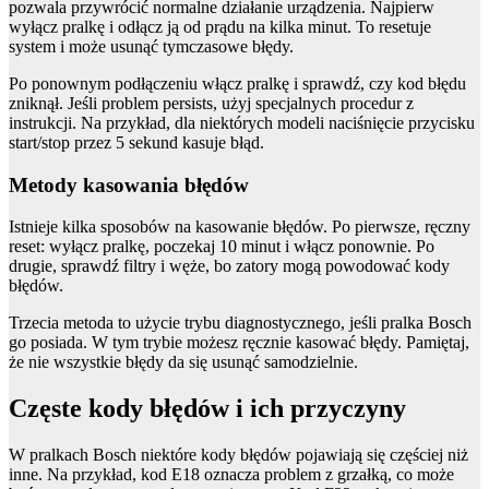
pozwala przywrócić normalne działanie urządzenia. Najpierw
wyłącz pralkę i odłącz ją od prądu na kilka minut. To resetuje
system i może usunąć tymczasowe błędy.
Po ponownym podłączeniu włącz pralkę i sprawdź, czy kod błędu
zniknął. Jeśli problem persists, użyj specjalnych procedur z
instrukcji. Na przykład, dla niektórych modeli naciśnięcie przycisku
start/stop przez 5 sekund kasuje błąd.
Metody kasowania błędów
Istnieje kilka sposobów na kasowanie błędów. Po pierwsze, ręczny
reset: wyłącz pralkę, poczekaj 10 minut i włącz ponownie. Po
drugie, sprawdź filtry i węże, bo zatory mogą powodować kody
błędów.
Trzecia metoda to użycie trybu diagnostycznego, jeśli pralka Bosch
go posiada. W tym trybie możesz ręcznie kasować błędy. Pamiętaj,
że nie wszystkie błędy da się usunąć samodzielnie.
Częste kody błędów i ich przyczyny
W pralkach Bosch niektóre kody błędów pojawiają się częściej niż
inne. Na przykład, kod E18 oznacza problem z grzałką, co może