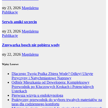
sty 23, 2026
Magdalena
Publikacje
Serwis amiki szczecin
sty 23, 2026
Magdalena
Publikacje
Zmywarka bosch nie pobiera wody
sty 22, 2026
Magdalena
Wpisy Losowe
Dlaczego Twoja Pralka Zbiera Wodę? Odkryj Ukryte
Przyczyny i Natychmiastowe Naprawy
Odbiór Mieszkania od Dewelopera: Kompleksowy
Przewodnik po Kluczowych Krokach i Potencjalnych
Usterkach
Pierwsza wizyta u endokrynologa
Praktyczny przewodnik do wyboru trwałych materiałów na
taras dla codziennego komfortu