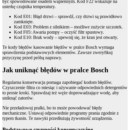
być spowodowane osadem wapiennym. Kod F22 wskazuje na
usterkę czujnika temperatury.
Kod E01: Błąd drzwi – sprawdź, czy drzwi są prawidłowo
zamknięte.
Kod E03: Problem z silnikiem – możliwe zużycie szczotek.
Kod F05: Awaria pompy – oczyść filtr spustowy.
Kod E10: Brak wody – upewnij się, że kran jest otwarty.
Te kody błędów kasowanie błędów w pralce Bosch wymaga
sprawdzenia podstawowych elementów. Zawsze zweryfikuj
przyczynę przed próbą naprawy.
Jak uniknąć błędów w pralce Bosch
Regularna konserwacja pomaga zapobiegać kodom błędów.
Czyszczenie filtra co miesiąc i używanie odpowiednich detergentów
to proste kroki. Sprawdzaj też węże doprowadzające wodę, aby
uniknąć zatorów.
Nie przeładowuj pralki, bo to może powodować błędy
mechaniczne. Ustawaj odpowiednie programy prania zgodnie z
typem tkanin. Te nawyki przedłużają żywotność urządzenia.
Podstawowe czynności konserwacyjne