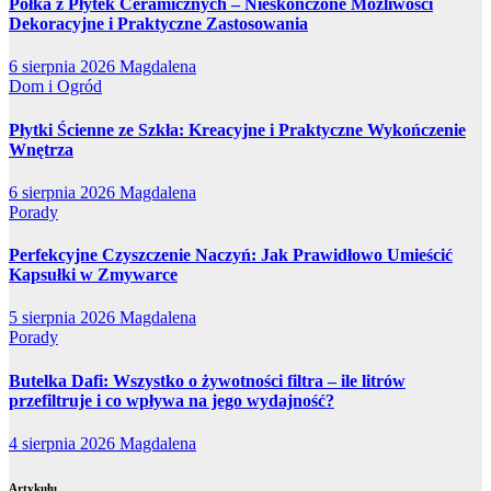
Półka z Płytek Ceramicznych – Nieskończone Możliwości
Dekoracyjne i Praktyczne Zastosowania
6 sierpnia 2026
Magdalena
Dom i Ogród
Płytki Ścienne ze Szkła: Kreacyjne i Praktyczne Wykończenie
Wnętrza
6 sierpnia 2026
Magdalena
Porady
Perfekcyjne Czyszczenie Naczyń: Jak Prawidłowo Umieścić
Kapsułki w Zmywarce
5 sierpnia 2026
Magdalena
Porady
Butelka Dafi: Wszystko o żywotności filtra – ile litrów
przefiltruje i co wpływa na jego wydajność?
4 sierpnia 2026
Magdalena
Artykułu