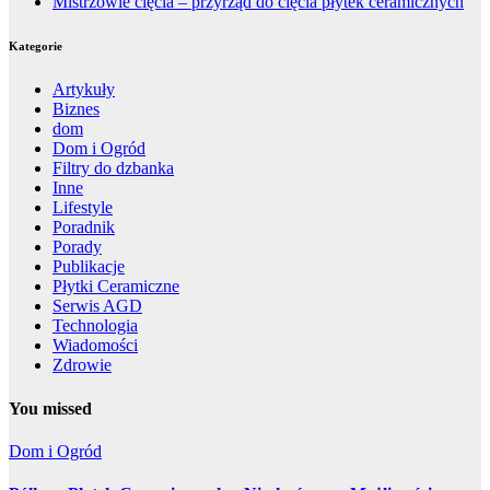
Mistrzowie cięcia – przyrząd do cięcia płytek ceramicznych
Kategorie
Artykuły
Biznes
dom
Dom i Ogród
Filtry do dzbanka
Inne
Lifestyle
Poradnik
Porady
Publikacje
Płytki Ceramiczne
Serwis AGD
Technologia
Wiadomości
Zdrowie
You missed
Dom i Ogród