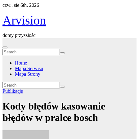
Skip
czw.. sie 6th, 2026
to
content
Arvision
domy przyszłości
Home
Mapa Serwisu
Mapa Strony
Publikacje
Kody błędów kasowanie
błędów w pralce bosch