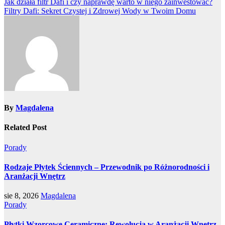
Nawigacja
Jak działa filtr Dafi i czy naprawdę warto w niego zainwestować?
Filtry Dafi: Sekret Czystej i Zdrowej Wody w Twoim Domu
wpisu
By
Magdalena
Related Post
Porady
Rodzaje Płytek Ściennych – Przewodnik po Różnorodności i
Aranżacji Wnętrz
sie 8, 2026
Magdalena
Porady
Płytki Wzorcowe Ceramiczne: Rewolucja w Aranżacji Wnętrz