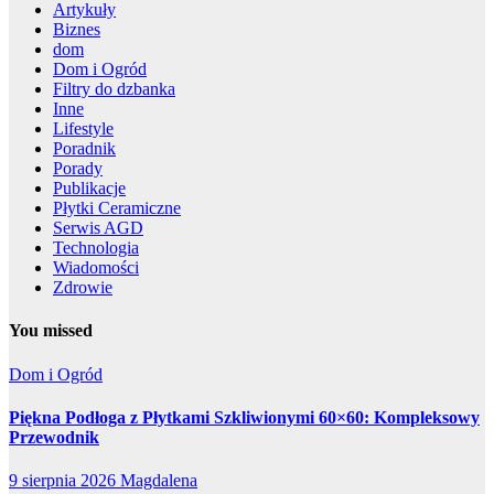
Artykuły
Biznes
dom
Dom i Ogród
Filtry do dzbanka
Inne
Lifestyle
Poradnik
Porady
Publikacje
Płytki Ceramiczne
Serwis AGD
Technologia
Wiadomości
Zdrowie
You missed
Dom i Ogród
Piękna Podłoga z Płytkami Szkliwionymi 60×60: Kompleksowy
Przewodnik
9 sierpnia 2026
Magdalena