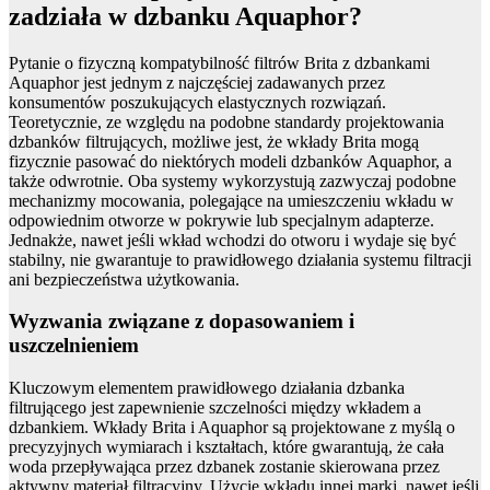
zadziała w dzbanku Aquaphor?
Pytanie o fizyczną kompatybilność filtrów Brita z dzbankami
Aquaphor jest jednym z najczęściej zadawanych przez
konsumentów poszukujących elastycznych rozwiązań.
Teoretycznie, ze względu na podobne standardy projektowania
dzbanków filtrujących, możliwe jest, że wkłady Brita mogą
fizycznie pasować do niektórych modeli dzbanków Aquaphor, a
także odwrotnie. Oba systemy wykorzystują zazwyczaj podobne
mechanizmy mocowania, polegające na umieszczeniu wkładu w
odpowiednim otworze w pokrywie lub specjalnym adapterze.
Jednakże, nawet jeśli wkład wchodzi do otworu i wydaje się być
stabilny, nie gwarantuje to prawidłowego działania systemu filtracji
ani bezpieczeństwa użytkowania.
Wyzwania związane z dopasowaniem i
uszczelnieniem
Kluczowym elementem prawidłowego działania dzbanka
filtrującego jest zapewnienie szczelności między wkładem a
dzbankiem. Wkłady Brita i Aquaphor są projektowane z myślą o
precyzyjnych wymiarach i kształtach, które gwarantują, że cała
woda przepływająca przez dzbanek zostanie skierowana przez
aktywny materiał filtracyjny. Użycie wkładu innej marki, nawet jeśli