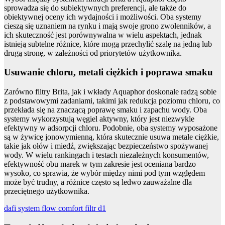
sprowadza się do subiektywnych preferencji, ale także do
obiektywnej oceny ich wydajności i możliwości. Oba systemy
cieszą się uznaniem na rynku i mają swoje grono zwolenników, a
ich skuteczność jest porównywalna w wielu aspektach, jednak
istnieją subtelne różnice, które mogą przechylić szalę na jedną lub
drugą stronę, w zależności od priorytetów użytkownika.
Usuwanie chloru, metali ciężkich i poprawa smaku
Zarówno filtry Brita, jak i wkłady Aquaphor doskonale radzą sobie
z podstawowymi zadaniami, takimi jak redukcja poziomu chloru, co
przekłada się na znaczącą poprawę smaku i zapachu wody. Oba
systemy wykorzystują węgiel aktywny, który jest niezwykle
efektywny w adsorpcji chloru. Podobnie, oba systemy wyposażone
są w żywicę jonowymienną, która skutecznie usuwa metale ciężkie,
takie jak ołów i miedź, zwiększając bezpieczeństwo spożywanej
wody. W wielu rankingach i testach niezależnych konsumentów,
efektywność obu marek w tym zakresie jest oceniana bardzo
wysoko, co sprawia, że wybór między nimi pod tym względem
może być trudny, a różnice często są ledwo zauważalne dla
przeciętnego użytkownika.
dafi system flow comfort filtr d1