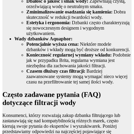
Dbałość o jakość i smak wody:
Zapewniają czystą,
orzeźwiającą wodę o neutralnym smaku.
Zminimalizowanie osadzania się kamienia:
Dobra
skuteczność w redukcji twardości wody.
Estetyka i ergonomia:
Dzbanki często charakteryzują
się nowoczesnym designem i wygodnym
użytkowaniem.
Wady dzbanków Aquaphor:
Potencjalnie wyższa cena:
Niektóre modele
dzbanków i wkłady mogą być droższe od konkurencji.
Konieczność regularnej wymiany wkładu:
Podobnie
jak w przypadku Brita, regularna wymiana jest
niezbędna dla zachowania jakości filtracji.
Czasem dłuższy czas filtracji:
Bardziej
zaawansowane systemy mogą wymagać nieco więcej
czasu na przefiltrowanie tej samej ilości wody.
Często zadawane pytania (FAQ)
dotyczące filtracji wody
Konsumenci, którzy rozważają zakup dzbanka filtrującego lub
zastanawiają się nad kompatybilnością różnych marek, często
kierują swoje pytania do ekspertów i wyszukiwarek. Poniżej
przedstawiamy odpowiedzi na najczęściej pojawiające się