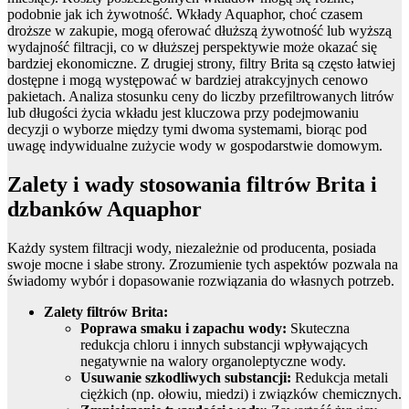
podobnie jak ich żywotność. Wkłady Aquaphor, choć czasem
droższe w zakupie, mogą oferować dłuższą żywotność lub wyższą
wydajność filtracji, co w dłuższej perspektywie może okazać się
bardziej ekonomiczne. Z drugiej strony, filtry Brita są często łatwiej
dostępne i mogą występować w bardziej atrakcyjnych cenowo
pakietach. Analiza stosunku ceny do liczby przefiltrowanych litrów
lub długości życia wkładu jest kluczowa przy podejmowaniu
decyzji o wyborze między tymi dwoma systemami, biorąc pod
uwagę indywidualne zużycie wody w gospodarstwie domowym.
Zalety i wady stosowania filtrów Brita i
dzbanków Aquaphor
Każdy system filtracji wody, niezależnie od producenta, posiada
swoje mocne i słabe strony. Zrozumienie tych aspektów pozwala na
świadomy wybór i dopasowanie rozwiązania do własnych potrzeb.
Zalety filtrów Brita:
Poprawa smaku i zapachu wody:
Skuteczna
redukcja chloru i innych substancji wpływających
negatywnie na walory organoleptyczne wody.
Usuwanie szkodliwych substancji:
Redukcja metali
ciężkich (np. ołowiu, miedzi) i związków chemicznych.