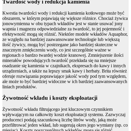
Twardość wody i redukcja kamienia
Kwestia twardości wody i redukcji kamienia kotłowego może być
obszarem, w którym pojawiają się większe różnice. Chociaż żywica
jonowymienna w obu typach wkładów jest w stanie usuwać jony
wapnia i magnezu odpowiedzialne za twardość, to jej pojemność i
efektywność mogą się różnić. Niektóre modele wkładów Aquaphor,
ze względu na bardziej zaawansowane technologie lub większą
ilość żywicy, mogą być postrzegane jako bardziej skuteczne w
znacznym zmiękczeniu wody, co jest szczególnie ważne w
regionach o bardzo twardej wodzie kranowej. Zmniejszenie ilości
minerałów powodujących twardość przekłada się na mniejsze
osadzanie się kamienia w czajnikach, ekspresach do kawy i innych
urządzeniach, a także na lepszy smak kawy i herbaty. Brita również
oferuje rozwiązania poprawiające jakość wody pod tym względem,
ale może to być bardziej widoczne w ich bardziej zaawansowanych
liniach produktów.
Żywotność wkładu i koszty eksploatacji
Żywotność wkładu filtrującego jest kluczowym czynnikiem
wpływającym na całkowity koszt eksploatacji systemu. Zazwyczaj
producenci podają szacunkową liczbę litrów wody, jaką może
przefiltrować jeden wkład, lub sugerują okres jego wymiany (np. co
miesiąc). Koszty poszczególnych wkładów mogą się różnić,