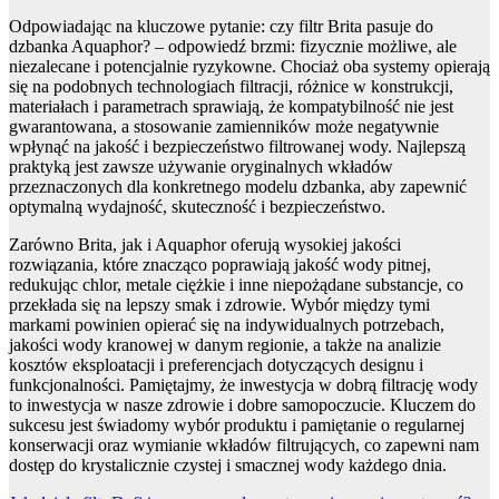
Odpowiadając na kluczowe pytanie: czy filtr Brita pasuje do
dzbanka Aquaphor? – odpowiedź brzmi: fizycznie możliwe, ale
niezalecane i potencjalnie ryzykowne. Chociaż oba systemy opierają
się na podobnych technologiach filtracji, różnice w konstrukcji,
materiałach i parametrach sprawiają, że kompatybilność nie jest
gwarantowana, a stosowanie zamienników może negatywnie
wpłynąć na jakość i bezpieczeństwo filtrowanej wody. Najlepszą
praktyką jest zawsze używanie oryginalnych wkładów
przeznaczonych dla konkretnego modelu dzbanka, aby zapewnić
optymalną wydajność, skuteczność i bezpieczeństwo.
Zarówno Brita, jak i Aquaphor oferują wysokiej jakości
rozwiązania, które znacząco poprawiają jakość wody pitnej,
redukując chlor, metale ciężkie i inne niepożądane substancje, co
przekłada się na lepszy smak i zdrowie. Wybór między tymi
markami powinien opierać się na indywidualnych potrzebach,
jakości wody kranowej w danym regionie, a także na analizie
kosztów eksploatacji i preferencjach dotyczących designu i
funkcjonalności. Pamiętajmy, że inwestycja w dobrą filtrację wody
to inwestycja w nasze zdrowie i dobre samopoczucie. Kluczem do
sukcesu jest świadomy wybór produktu i pamiętanie o regularnej
konserwacji oraz wymianie wkładów filtrujących, co zapewni nam
dostęp do krystalicznie czystej i smacznej wody każdego dnia.