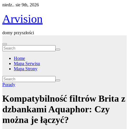
Skip
niedz.. sie 9th, 2026
to
content
Arvision
domy przyszłości
Home
Mapa Serwisu
Mapa Strony
Porady
Kompatybilność filtrów Brita z
dzbankami Aquaphor: Czy
można je łączyć?