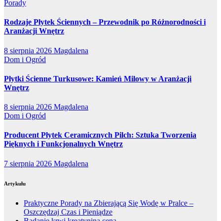
Porady
Rodzaje Płytek Ściennych – Przewodnik po Różnorodności i
Aranżacji Wnętrz
8 sierpnia 2026
Magdalena
Dom i Ogród
Płytki Ścienne Turkusowe: Kamień Milowy w Aranżacji
Wnętrz
8 sierpnia 2026
Magdalena
Dom i Ogród
Producent Płytek Ceramicznych Pilch: Sztuka Tworzenia
Pięknych i Funkcjonalnych Wnętrz
7 sierpnia 2026
Magdalena
Artykułu
Praktyczne Porady na Zbierającą Się Wodę w Pralce –
Oszczędzaj Czas i Pieniądze
Badanie krwi kreatynina cena