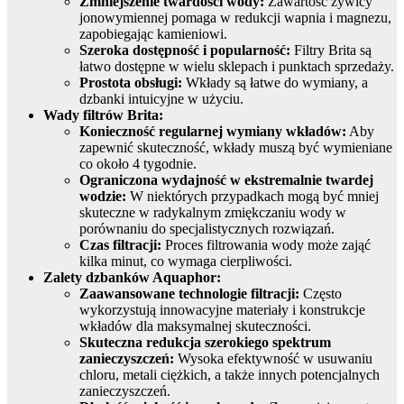
Zmniejszenie twardości wody:
Zawartość żywicy
jonowymiennej pomaga w redukcji wapnia i magnezu,
zapobiegając kamieniowi.
Szeroka dostępność i popularność:
Filtry Brita są
łatwo dostępne w wielu sklepach i punktach sprzedaży.
Prostota obsługi:
Wkłady są łatwe do wymiany, a
dzbanki intuicyjne w użyciu.
Wady filtrów Brita:
Konieczność regularnej wymiany wkładów:
Aby
zapewnić skuteczność, wkłady muszą być wymieniane
co około 4 tygodnie.
Ograniczona wydajność w ekstremalnie twardej
wodzie:
W niektórych przypadkach mogą być mniej
skuteczne w radykalnym zmiękczaniu wody w
porównaniu do specjalistycznych rozwiązań.
Czas filtracji:
Proces filtrowania wody może zająć
kilka minut, co wymaga cierpliwości.
Zalety dzbanków Aquaphor:
Zaawansowane technologie filtracji:
Często
wykorzystują innowacyjne materiały i konstrukcje
wkładów dla maksymalnej skuteczności.
Skuteczna redukcja szerokiego spektrum
zanieczyszczeń:
Wysoka efektywność w usuwaniu
chloru, metali ciężkich, a także innych potencjalnych
zanieczyszczeń.