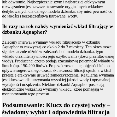
lub odwrotnie. Najbezpieczniejszym i najbardziej efektywnym
rozwiązaniem jest zawsze stosowanie oryginalnych wkładów
dedykowanych dla danego modelu dzbanka, aby mieć pewność co
do jakości i bezpieczeństwa filtrowanej wody.
Ile razy na rok należy wymieniać wkład filtrujący w
dzbanku Aquaphor?
Zalecany interwał wymiany wkładu filtrującego w dzbanku
Aquaphor to zazwyczaj co około 2 do 3 miesięcy. Ten okres może
się nieznacznie różnić w zależności od modelu dzbanka, typu
wkładu oraz intensywności jego użytkowania (ilości przefiltrowanej
wody). Producenci często podają szacunkową pojemność wkładu w
litrach (np. 150-200 litrów). Po przekroczeniu tej objętości lub po
upływie sugerowanego czasu, skuteczność filtracji spada, a wkład
przestaje efektywnie usuwać zanieczyszczenia. Regularna wymiana
jest kluczowa dla utrzymania wysokiej jakości wody i optymalnej
wydajności urządzenia. Niektóre dzbanki Aquaphor posiadają
elektroniczne wskaźniki wymiany wkładu, które pomagają w
monitorowaniu tego procesu.
Podsumowanie: Klucz do czystej wody –
świadomy wybór i odpowiednia filtracja