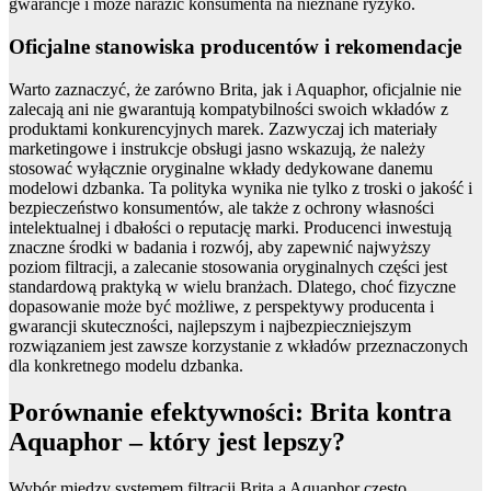
gwarancje i może narazić konsumenta na nieznane ryzyko.
Oficjalne stanowiska producentów i rekomendacje
Warto zaznaczyć, że zarówno Brita, jak i Aquaphor, oficjalnie nie
zalecają ani nie gwarantują kompatybilności swoich wkładów z
produktami konkurencyjnych marek. Zazwyczaj ich materiały
marketingowe i instrukcje obsługi jasno wskazują, że należy
stosować wyłącznie oryginalne wkłady dedykowane danemu
modelowi dzbanka. Ta polityka wynika nie tylko z troski o jakość i
bezpieczeństwo konsumentów, ale także z ochrony własności
intelektualnej i dbałości o reputację marki. Producenci inwestują
znaczne środki w badania i rozwój, aby zapewnić najwyższy
poziom filtracji, a zalecanie stosowania oryginalnych części jest
standardową praktyką w wielu branżach. Dlatego, choć fizyczne
dopasowanie może być możliwe, z perspektywy producenta i
gwarancji skuteczności, najlepszym i najbezpieczniejszym
rozwiązaniem jest zawsze korzystanie z wkładów przeznaczonych
dla konkretnego modelu dzbanka.
Porównanie efektywności: Brita kontra
Aquaphor – który jest lepszy?
Wybór między systemem filtracji Brita a Aquaphor często