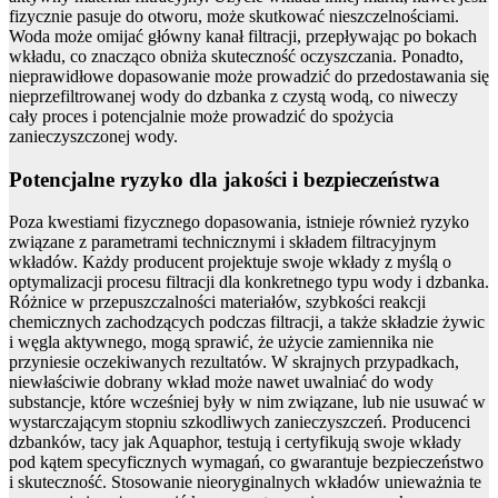
fizycznie pasuje do otworu, może skutkować nieszczelnościami.
Woda może omijać główny kanał filtracji, przepływając po bokach
wkładu, co znacząco obniża skuteczność oczyszczania. Ponadto,
nieprawidłowe dopasowanie może prowadzić do przedostawania się
nieprzefiltrowanej wody do dzbanka z czystą wodą, co niweczy
cały proces i potencjalnie może prowadzić do spożycia
zanieczyszczonej wody.
Potencjalne ryzyko dla jakości i bezpieczeństwa
Poza kwestiami fizycznego dopasowania, istnieje również ryzyko
związane z parametrami technicznymi i składem filtracyjnym
wkładów. Każdy producent projektuje swoje wkłady z myślą o
optymalizacji procesu filtracji dla konkretnego typu wody i dzbanka.
Różnice w przepuszczalności materiałów, szybkości reakcji
chemicznych zachodzących podczas filtracji, a także składzie żywic
i węgla aktywnego, mogą sprawić, że użycie zamiennika nie
przyniesie oczekiwanych rezultatów. W skrajnych przypadkach,
niewłaściwie dobrany wkład może nawet uwalniać do wody
substancje, które wcześniej były w nim związane, lub nie usuwać w
wystarczającym stopniu szkodliwych zanieczyszczeń. Producenci
dzbanków, tacy jak Aquaphor, testują i certyfikują swoje wkłady
pod kątem specyficznych wymagań, co gwarantuje bezpieczeństwo
i skuteczność. Stosowanie nieoryginalnych wkładów unieważnia te