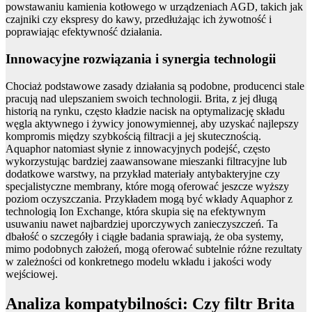
powstawaniu kamienia kotłowego w urządzeniach AGD, takich jak
czajniki czy ekspresy do kawy, przedłużając ich żywotność i
poprawiając efektywność działania.
Innowacyjne rozwiązania i synergia technologii
Chociaż podstawowe zasady działania są podobne, producenci stale
pracują nad ulepszaniem swoich technologii. Brita, z jej długą
historią na rynku, często kładzie nacisk na optymalizację składu
węgla aktywnego i żywicy jonowymiennej, aby uzyskać najlepszy
kompromis między szybkością filtracji a jej skutecznością.
Aquaphor natomiast słynie z innowacyjnych podejść, często
wykorzystując bardziej zaawansowane mieszanki filtracyjne lub
dodatkowe warstwy, na przykład materiały antybakteryjne czy
specjalistyczne membrany, które mogą oferować jeszcze wyższy
poziom oczyszczania. Przykładem mogą być wkłady Aquaphor z
technologią Ion Exchange, która skupia się na efektywnym
usuwaniu nawet najbardziej uporczywych zanieczyszczeń. Ta
dbałość o szczegóły i ciągłe badania sprawiają, że oba systemy,
mimo podobnych założeń, mogą oferować subtelnie różne rezultaty
w zależności od konkretnego modelu wkładu i jakości wody
wejściowej.
Analiza kompatybilności: Czy filtr Brita