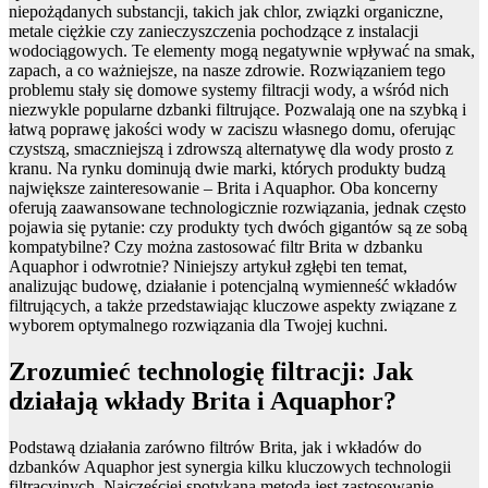
niepożądanych substancji, takich jak chlor, związki organiczne,
metale ciężkie czy zanieczyszczenia pochodzące z instalacji
wodociągowych. Te elementy mogą negatywnie wpływać na smak,
zapach, a co ważniejsze, na nasze zdrowie. Rozwiązaniem tego
problemu stały się domowe systemy filtracji wody, a wśród nich
niezwykle popularne dzbanki filtrujące. Pozwalają one na szybką i
łatwą poprawę jakości wody w zaciszu własnego domu, oferując
czystszą, smaczniejszą i zdrowszą alternatywę dla wody prosto z
kranu. Na rynku dominują dwie marki, których produkty budzą
największe zainteresowanie – Brita i Aquaphor. Oba koncerny
oferują zaawansowane technologicznie rozwiązania, jednak często
pojawia się pytanie: czy produkty tych dwóch gigantów są ze sobą
kompatybilne? Czy można zastosować filtr Brita w dzbanku
Aquaphor i odwrotnie? Niniejszy artykuł zgłębi ten temat,
analizując budowę, działanie i potencjalną wymienneść wkładów
filtrujących, a także przedstawiając kluczowe aspekty związane z
wyborem optymalnego rozwiązania dla Twojej kuchni.
Zrozumieć technologię filtracji: Jak
działają wkłady Brita i Aquaphor?
Podstawą działania zarówno filtrów Brita, jak i wkładów do
dzbanków Aquaphor jest synergia kilku kluczowych technologii
filtracyjnych. Najczęściej spotykaną metodą jest zastosowanie