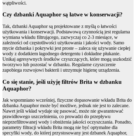
wątpliwości.
Czy dzbanki Aquaphor są łatwe w konserwacji?
Tak, dzbanki Aquaphor są projektowane z myślą o łatwości
użytkowania i konserwacji. Podstawową czynnością jest regularna
wymiana wkładu filtrującego, zazwyczaj co 2-3 miesiące, w
zależności od częstotliwości użytkowania i jakości wody. Samo
mycie dzbanka i pokrywki jest proste – zaleca się używanie ciepłej
wody z dodatkiem łagodnego detergentu i dokładne płukanie.
Unikaj agresywnych środków czyszczących, które mogą uszkodzić
tworzywo lub pozostać w dzbanku. Regularne czyszczenie
zapobiega rozwojowi bakterii i utrzymuje higienę urządzenia.
Co się stanie, jeśli użyję filtrów Brita w dzbanku
Aquaphor?
Jak wspomniano wcześniej, fizyczne dopasowanie wkładu Brita do
dzbanka Aquaphor może być możliwe, jednak nie jest to zalecane.
Nawet jeśli wkład wydaje się pasować, może nie gwarantować
prawidłowego uszczelnienia, co prowadzi do przepływu
nieprzefiltrowanej wody i obniżenia jakości oczyszczania. Ponadto,
parametry filtracji wkładu Brita mogą nie być optymalne dla
specyfiki wody, do której przystosowany jest dzbanek Aquaphor,