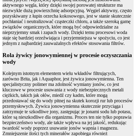
aktywnego węgla, który dzięki swojej porowatej strukturze ma
niezwykle dużą powierzchnię adsorpcyjną. Węgiel aktywny, często
pozyskiwany z łupin orzecha kokosowego, jest w stanie skutecznie
pochłaniać i neutralizować cząsteczki chloru, a także szeroką gamę
związków organicznych, które mogą być odpowiedzialne za
nieprzyjemny smak i zapach wody. Dzięki temu procesowi woda
staje się bardziej orzeźwiająca i przyjemniejsza w spożyciu, co jest
jednym z najbardziej zauważalnych efektów stosowania filtrów.
Rola żywicy jonowymiennej w procesie oczyszczania
wody
Kolejnym istotnym elementem wielu wkładów filtrujących,
zarówno Brita, jak i Aquaphor, jest żywica jonowymienna. Ten
specjalistyczny polimer ma zdolność wymiany jonów, co jest
kluczowe w procesie usuwania z wody niebezpiecznych metali
ciężkich, takich jak ołów, miedź czy kadm, które mogą
przedostawać się do wody pitnej na skutek korozji rur lub procesów
przemysłowych. Żywica jonowymienna skutecznie przyciąga i
zatrzymuje te szkodliwe jony, zastępując je jonami sodu lub potasu,
które są nieszkodliwe dla organizmu. Proces ten nie tylko poprawia
bezpieczeństwo wody, ale także wpływa na jej jakość, redukując
twardość wody poprzez usuwanie jonów wapnia i magnezu.
Zmniejszenie ilości tych minerałów zapobiega również