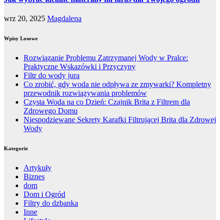
wrz 20, 2025
Magdalena
Wpisy Losowe
Rozwiązanie Problemu Zatrzymanej Wody w Pralce:
Praktyczne Wskazówki i Przyczyny
Filtr do wody jura
Co zrobić, gdy woda nie odpływa ze zmywarki? Kompletny
przewodnik rozwiązywania problemów
Czysta Woda na co Dzień: Czajnik Brita z Filtrem dla
Zdrowego Domu
Niespodziewane Sekrety Karafki Filtrującej Brita dla Zdrowej
Wody
Kategorie
Artykuły
Biznes
dom
Dom i Ogród
Filtry do dzbanka
Inne