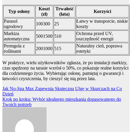
Koszt
Trwałość
Typ osłony
Korzyści
(zł)
(lata)
Parasol
Łatwy w transporcie, niskie
100300
25
ogrodowy
koszty
Markiza
Ochrona przed UV,
5001500
510
automatyczna
oszczędność energii
Permgola z
Naturalny cień, poprawa
2001000
515
roślinami
estetyki
W praktyce, wielu użytkowników zgłasza, że po instalacji markizy,
czas spędzony na tarasie wzrósł o 50%, co pokazuje realne korzyści
dla codziennego życia. Wybierając osłonę, pamiętaj o gwarancji i
łatwości czyszczenia, by cieszyć się nią przez lata.
Nawigacja
Jak No-Spa Max Zapewnia Skuteczną Ulgę w Skurczach na Co
Dzień
wpisu
Krok po kroku: Wybór idealnego mieszkania dopasowanego do
Twoich potrzeb