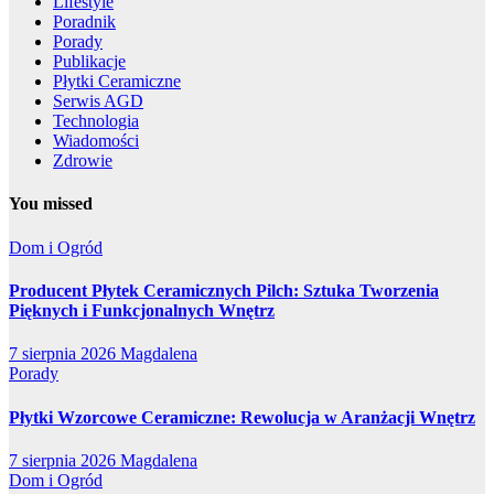
Lifestyle
Poradnik
Porady
Publikacje
Płytki Ceramiczne
Serwis AGD
Technologia
Wiadomości
Zdrowie
You missed
Dom i Ogród
Producent Płytek Ceramicznych Pilch: Sztuka Tworzenia
Pięknych i Funkcjonalnych Wnętrz
7 sierpnia 2026
Magdalena
Porady
Płytki Wzorcowe Ceramiczne: Rewolucja w Aranżacji Wnętrz
7 sierpnia 2026
Magdalena
Dom i Ogród