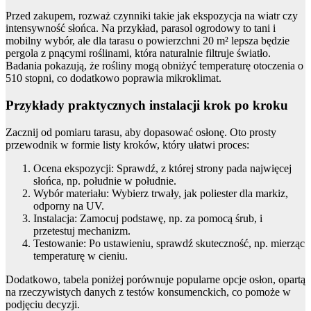
Przed zakupem, rozważ czynniki takie jak ekspozycja na wiatr czy
intensywność słońca. Na przykład, parasol ogrodowy to tani i
mobilny wybór, ale dla tarasu o powierzchni 20 m² lepsza będzie
pergola z pnącymi roślinami, która naturalnie filtruje światło.
Badania pokazują, że rośliny mogą obniżyć temperaturę otoczenia o
510 stopni, co dodatkowo poprawia mikroklimat.
Przykłady praktycznych instalacji krok po kroku
Zacznij od pomiaru tarasu, aby dopasować osłonę. Oto prosty
przewodnik w formie listy kroków, który ułatwi proces:
Ocena ekspozycji: Sprawdź, z której strony pada najwięcej
słońca, np. południe w południe.
Wybór materiału: Wybierz trwały, jak poliester dla markiz,
odporny na UV.
Instalacja: Zamocuj podstawę, np. za pomocą śrub, i
przetestuj mechanizm.
Testowanie: Po ustawieniu, sprawdź skuteczność, np. mierząc
temperaturę w cieniu.
Dodatkowo, tabela poniżej porównuje popularne opcje osłon, opartą
na rzeczywistych danych z testów konsumenckich, co pomoże w
podjęciu decyzji.