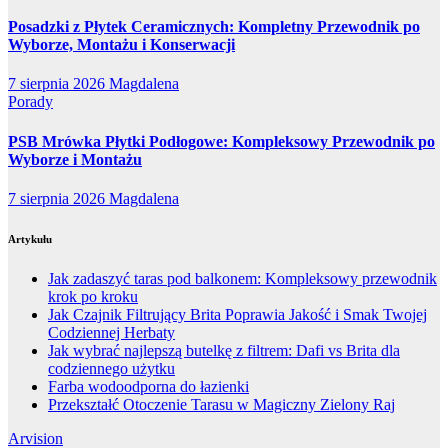
Posadzki z Płytek Ceramicznych: Kompletny Przewodnik po
Wyborze, Montażu i Konserwacji
7 sierpnia 2026
Magdalena
Porady
PSB Mrówka Płytki Podłogowe: Kompleksowy Przewodnik po
Wyborze i Montażu
7 sierpnia 2026
Magdalena
Artykułu
Jak zadaszyć taras pod balkonem: Kompleksowy przewodnik
krok po kroku
Jak Czajnik Filtrujący Brita Poprawia Jakość i Smak Twojej
Codziennej Herbaty
Jak wybrać najlepszą butelkę z filtrem: Dafi vs Brita dla
codziennego użytku
Farba wodoodporna do łazienki
Przekształć Otoczenie Tarasu w Magiczny Zielony Raj
Arvision