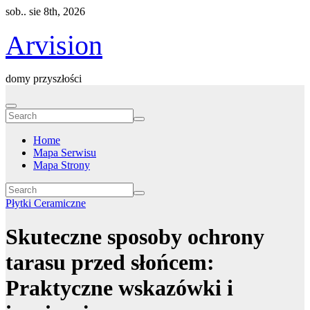
Skip
sob.. sie 8th, 2026
to
content
Arvision
domy przyszłości
Home
Mapa Serwisu
Mapa Strony
Płytki Ceramiczne
Skuteczne sposoby ochrony
tarasu przed słońcem:
Praktyczne wskazówki i