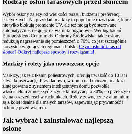
Rodzaje osłon tarasowych przed słońcem
Wybór osłony zależy od wielkości tarasu, budżetu i preferencji
estetycznych. Na przykład, markizy to popularne rozwiązanie, które
nie tylko blokują promienie UV, ale też mogą być sterowane
automatycznie, reagując na warunki pogodowe. Według badań
Europejskiego Centrum ds. Ochrony Środowiska, takie osłony
redukują nagrzewanie się pomieszczeń o 70%, co jest szczególnie
korzystne w gorących regionach Polski.
Czym osłonić taras od
słońca? Odkryj najlepsze sposoby i rozwiązania!
Markizy i rolety jako nowoczesne opcje
Markizy, jak te z tkanin poliestrowych, oferują trwałość do 10 lat i
łatwą konserwację. Przykładowo, w domu nad morzem, markiza
zintegrowana z systemem inteligentnym domu pozwoliła
właścicielom zmniejszyć zużycie klimatyzacji o 30%, co przełożyło
się na oszczędności w rachunkach. Rolety zewnętrzne z aluminium
są z kolei idealne dla małych tarasów, zapewniając prywatność i
ochronę przed wiatrem.
Jak wybrać i zainstalować najlepszą
osłonę