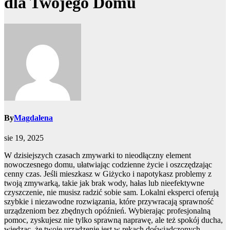
dla Twojego Domu
By
Magdalena
sie 19, 2025
W dzisiejszych czasach zmywarki to nieodłączny element
nowoczesnego domu, ułatwiając codzienne życie i oszczędzając
cenny czas. Jeśli mieszkasz w Giżycko i napotykasz problemy z
twoją zmywarką, takie jak brak wody, hałas lub nieefektywne
czyszczenie, nie musisz radzić sobie sam. Lokalni eksperci oferują
szybkie i niezawodne rozwiązania, które przywracają sprawność
urządzeniom bez zbędnych opóźnień. Wybierając profesjonalną
pomoc, zyskujesz nie tylko sprawną naprawę, ale też spokój ducha,
wiedząc, że twoje urządzenie jest w rękach doświadczonych