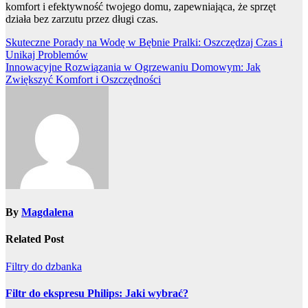
komfort i efektywność twojego domu, zapewniająca, że sprzęt
działa bez zarzutu przez długi czas.
Nawigacja
Skuteczne Porady na Wodę w Bębnie Pralki: Oszczędzaj Czas i
Unikaj Problemów
wpisu
Innowacyjne Rozwiązania w Ogrzewaniu Domowym: Jak
Zwiększyć Komfort i Oszczędności
By
Magdalena
Related Post
Filtry do dzbanka
Filtr do ekspresu Philips: Jaki wybrać?