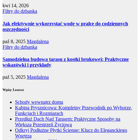
kwi 14, 2026
Filtry do dzbanka
Jak efektywnie wykorzystać wodę w pralce do codziennych
oszczędności
paź 8, 2025
Magdalena
Filtry do dzbanka
Samodzielna budowa tarasu z kostki brukowej: Praktyczne
wskazówki i przykłady
paź 5, 2025
Magdalena
Wpisy Losowe
Schody wewnątrz domu
Kabina Prysznicowa: Kompletny Przewodnik po Wyborze,
Funkcjach i Rozmiarach
Przedłuż Dach Nad Tarasem: Praktyczne Sposoby na
Większą Przestrzeń Życiową
Odkryj Podłużne Płytki Ścienne: Klucz do Eleganckiego
Wnętrza